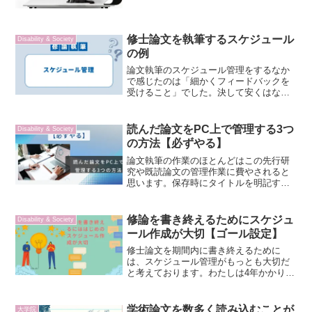
にやら難しそうなことを書いているけ
ど、なんだかおもしろそう、はじめはそ
ういった印象を持っていました。わたし
は３０歳を超えてから本格的...
修士論文を執筆するスケジュール
Disability & Society
の例
論文執筆のスケジュール管理をするなか
で感じたのは「細かくフィードバックを
受けること」でした。決して安くはない
学費を払っているのですから、できる限
りのリソースを活用するのが、スケジュ
ール通り修了するためのキーポイントだ
読んだ論文をPC上で管理する3つ
Disability & Society
と考えます。
の方法【必ずやる】
論文執筆の作業のほとんどはこの先行研
究や既読論文の管理作業に費やされると
思います。保存時にタイトルを明記す
る、引用・参照箇所に赤ラインを引く、
エクセルで論文を管理する（文献リス
ト）
修論を書き終えるためにスケジュ
Disability & Society
ール作成が大切【ゴール設定】
修士論文を期間内に書き終えるために
は、スケジュール管理がもっとも大切だ
と考えております。わたしは4年かかりま
したが、2年で終わらせるためには、なる
べく前倒しで書いていく必要があるので
はないでしょうか。
学術論文を数多く読み込むことが
大学院