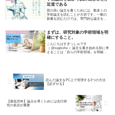
近道である
質の高い論文を書くためには、数多くの
学術論文を読むことが大切です。一般の
新書を読むだけでは、専門的な論文を書
くことはなかなかできません。それは筆
者の拡張解釈があることによって、論理
が飛躍するからです。このような理由か
まずは、研究対象の学術領域を明
Disability & Society
ら、書籍ではなく論文を読むことが大切
確にすること。
といえるでしょう。
こんにちはすぎっしゅです
（ @sugisshu ）論文を書き始める前に考
えることは「自らの学術領域」を明確に
することです。わたしは医療系専門職と
して１０年間従事してききました。その
なかで特に読んでいたのが「医学系」の
学術書籍や論文などでした...
読んだ論文をPC上で管理する3つの方法
【必ずやる】
【最低30本】論点を導くためには先行研
究の多読が重要