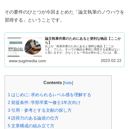
その要件のひとつが今回まとめた「論文執筆のノウハウを
習得する」ということです。
論文執筆作業のためにあると便利な物品【ここか
ら】
以上が「執筆作業のためにあると便利な物品【ここか
ら】」でした。すべての物品を事前に用意する必要はない
と思いますが、少なくとも一年次が終わるころには、環境
の整備ができているようにしましょう。PC、プリンタ、換
えインク、書棚、ラック、バインダー、ノート、付箋、ダ
2023.02.22
www.sugimedia.com
ブルクリップ、クリアーファイル。
Contents
[
hide
]
1
はじめに: 求められるレベル感を理解する
2
前提条件: 学部卒業〜修士1年次向け
3
引用・参考とする文献の探し方
4
説得力のある論述の仕方
5
文章構成の組み立て方