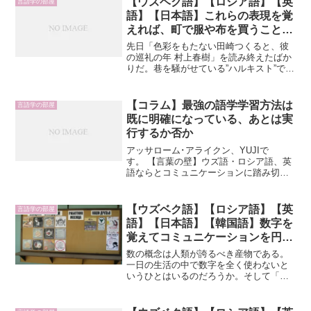
【ウズベク語】【ロシア語】【英
言語学の部屋
語】【日本語】これらの表現を覚
えれば、町で服や布を買うことが
できる
先日「色彩をもたない田崎つくると、彼
の巡礼の年 村上春樹」を読み終えたばか
りだ。巷を騒がせている”ハルキスト”では
ないが、彼の作品は背景を思い浮かべや
すくそしてスラスラと読みすすめられ
る。得られる教訓や格言めいたキラーフ
【コラム】最強の語学学習方法は
言語学の部屋
レーズはないが、作品...
既に明確になっている、あとは実
行するか否か
アッサローム･アライクン、YUJIで
す。 【言葉の壁】ウズ語・ロシア語、英
語ならとコミュニケーションに踏み切っ
たがイマイチ無反応な患者は、タジク
人。タジク語はさすがに非対応と諦めか
けたところ、同室の患者がウズ語からタ
【ウズベク語】【ロシア語】【英
言語学の部屋
ジク語に通訳してくれた。...
語】【日本語】【韓国語】数字を
覚えてコミュニケーションを円滑
に！
数の概念は人類が誇るべき産物である。
一日の生活の中で数字を全く使わないと
いうひとはいるのだろうか。そして「モ
ノの数」に「数字」を当てた人も同様に
天才である。時間、値段、年齢、人
数……様々な場面で数字が使われてい