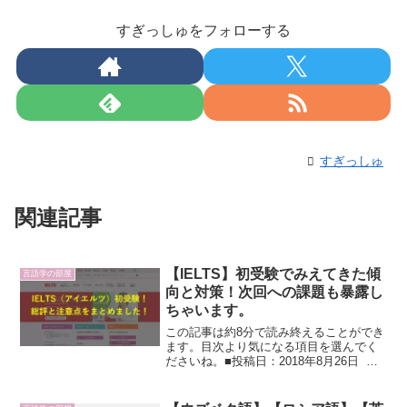
すぎっしゅをフォローする
すぎっしゅ
関連記事
【IELTS】初受験でみえてきた傾
言語学の部屋
向と対策！次回への課題も暴露し
ちゃいます。
この記事は約8分で読み終えることができ
ます。目次より気になる項目を選んでく
ださいね。■投稿日：2018年8月26日 北
の大地からこんにちはすぎっしゅ
（ @wish_yama ）です。 この記事では
はじめて受験したIELTS（アイエルツ）...