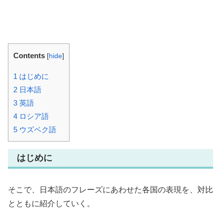
Contents
[
hide
]
1
はじめに
2
日本語
3
英語
4
ロシア語
5
ウズベク語
はじめに
そこで、日本語のフレーズにあわせた各国の表現を、対比
とともに紹介していく。