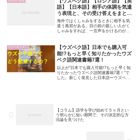
【ウズベク語】【ロシア語】【英
言語学の部屋
る。今回は各国の数字にフォーカ...
語】【日本語】相手の体調を気遣
う表現と、その受け答えをまとめ
てみた
海外ではくしゃみをするときに相手を気
遣う風習がある。目の前の親しい人がく
しゃみをすれば、一言声をかけるのが慣
例なのだ。昔から日本人は初対面の相手
との距離感を図るのが苦手といわれ
る。“場の空気を読む”ことが相手との距離
【ウズベク語】日本でも購入可
ウズベキスタン
感を遠ざける要因のひとつ...
能!?もっと早く知りたかったウズ
ベク語関連書籍7選！
以上が”日本でも購入可能!?もっと早く知
りたかったウズベク語関連書籍7選！”で
した。新しく発見した日本語ーウズベク
語関連書籍2点は、タシケントに新装開店
した本屋さんにありました。BOOK＆
CAFEとなっているため購入した書籍をそ
の場で読むことも可能でした。最後にも
ういちどまとめておきたいと思います。
ウズベク語の学習難易度→比較的易し
【コラム】語学を学び始めて５ヶ月とい
い。ウズベク語の学習方法→指定の大学
う明らかに短い期間で、その決定的な方
もしくは自己学習。
法論を見つけた