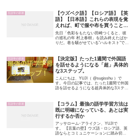
も話せる環境があれば話は変わるが、大
多数の日本人はそうではないだろう。
【ウズベク語】【ロシア語】【英
言語学の部屋
語】【日本語】これらの表現を覚
えれば、町で服や布を買うことが
できる
先日「色彩をもたない田崎つくると、彼
の巡礼の年 村上春樹」を読み終えたばか
りだ。巷を騒がせている”ハルキスト”では
ないが、彼の作品は背景を思い浮かべや
すくそしてスラスラと読みすすめられ
る。得られる教訓や格言めいたキラーフ
【決定版】たった1週間で外国語
言語学の部屋
レーズはないが、作品...
を話せるようになる「超」具体的
な3ステップ。
こんにちは、YUJI（ @sugisshu ）で
す。今日の記事では、たった1週間で外国
語を話せるようになる超具体的な3ステッ
プについて書いています。はじめに: 外国
語の必要性日本ではまだまだ日本語以外
の言語を話す人が少ないように感じてい
【コラム】最強の語学学習方法は
言語学の部屋
ます...
既に明確になっている、あとは実
行するか否か
アッサローム･アライクン、YUJIで
す。 【言葉の壁】ウズ語・ロシア語、英
語ならとコミュニケーションに踏み切っ