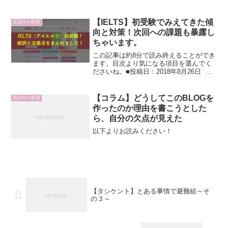
たがイマイチ無反応な患者は、タジク
人。タジク語はさすがに非対応と諦めか
けたところ、同室の患者がウズ語からタ
【IELTS】初受験でみえてきた傾
言語学の部屋
ジク語に通訳してくれた。...
向と対策！次回への課題も暴露し
ちゃいます。
この記事は約8分で読み終えることができ
ます。目次より気になる項目を選んでく
ださいね。■投稿日：2018年8月26日 北
の大地からこんにちはすぎっしゅ
（ @wish_yama ）です。 この記事では
はじめて受験したIELTS（アイエルツ）...
【コラム】どうしてこのBLOGを
言語学の部屋
作ったのか理由を書こうとした
ら、自分の欠点が見えた
以下よりお読みください！
【タシケント】とある事情で避難組～そ
の３～