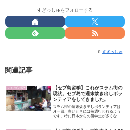
すぎっしゅをフォローする
すぎっしゅ
関連記事
【セブ島留学】これがスラム街の
フィリピン留学
現状。セブ島で週末炊き出しボラ
ンティアをしてきました。
スラム街の週末炊き出しボランティアは
月一回、多いときには毎週行われるよう
です。特に日本からの留学生が多くなる
7~8月は毎週行われるんだそうですね。今
回はスラム街でしたが、普段は孤児院な
どでも行われているようです。先日お会