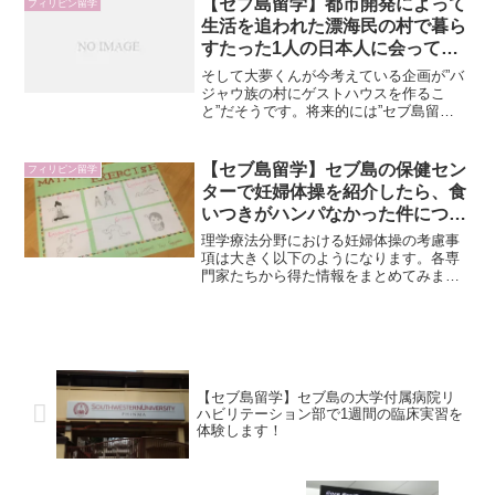
【セブ島留学】都市開発によって
フィリピン留学
受験することになった会場は”CAPITAL
生活を追われた漂海民の村で暮ら
CAMPUS”でした。
すたった1人の日本人に会ってき
ました。【バジャウ族】
そして大夢くんが今考えている企画が”バ
ジャウ族の村にゲストハウスを作るこ
と”だそうです。将来的には”セブ島留
学”ならぬ”バジャウ留学”なども視野に入
れているそう。まじ行動力の塊で応援し
たくなる。こんなにワクワクさせてくれ
【セブ島留学】セブ島の保健セン
フィリピン留学
る青年は久しぶりに会いました！
ターで妊婦体操を紹介したら、食
いつきがハンパなかった件につい
て。
理学療法分野における妊婦体操の考慮事
項は大きく以下のようになります。各専
門家たちから得た情報をまとめてみまし
た。小児分野や女性に特化したリハビリ
テーションに関わったことがないため、
修正点などあればご指摘ください。出産
時には骨盤が開くため骨盤や股関節の柔
軟性を確保する。胎児の成長に伴い腰へ
の負担が大きくなるので腰痛予防する。
【セブ島留学】セブ島の大学付属病院リ
妊娠後期には腹圧を高めるような運動を
ハビリテーション部で1週間の臨床実習を
避ける。出産には体力が必要になるので
体験します！
基礎体力の増進を図る。産後には骨盤底
筋群が緩み失禁しやすくなる。胎児との
コミュニケーションを大切にする。妊娠
周期(前期・中期・後期・臨月など)を考慮