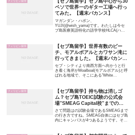
【セブ島留学】セブ島中心から30
フィリピン留学
いした元JOCVの方も孤児院に着なくなっ
ペソで世界一のギター工場へ行っ
た服を届ける活動をしているそうです。
てみた。【週末バカンス】
マガンダン・ハポン、
YUJI(@wish_yama)です。わたしは今セ
ブ島医療英語特化の語学学校HLCA(ハル
カ)に留学しています。セブ島留学第2週
目の週末は、国際空港のあるマクタン島
へ向かうこととしました。なぜかという
【セブ島留学】世界有数のビー
フィリピン留学
とこのマクタン島には...
チ、モアルボアルとカワサン滝に
行ってきました。【週末バカン
ス】
セブ・シティより南西方面へ向かうと行
き着く海岸がMoalboal(モアルボアル)と呼
ばれる地域で、そこにある”White
Beach”は世界中のダイバーが集まるダイ
ビングリゾートになているようです。ダ
イバーのほとんどは欧米人、近年日本人
【セブ島留学】持ち物は消しゴ
フィリピン留学
ダイバーも増えているようですよ。セ
ム？セブ島TOEIC試験の公式会
ブ・シティからバスで片道2〜3時間前後
場”SMEAG Capital校”までの行
で行けるようです。週末に日帰りビーチ
き方と当日の動き。
なんて素敵！
さて問題はの試験会場であるSMEAGまで
の行き方ですね。SMEAG自体にはセブ島
内にキャンパスが4つあるようです。それ
ぞれ”SPARTA CAMPUS””CLASSIC
CAMPUS””CAPITAL CAMPUS””TARLAC
CAMPUS”と呼ばれており、わたしが今回