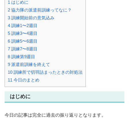
1
はじめに
2
協力隊の派遣前訓練ってなに？
3
訓練開始前の意気込み
4
訓練1〜2週目
5
訓練3〜4週目
6
訓練5〜6週目
7
訓練7〜8週目
8
訓練第9週目
9
派遣前訓練を終えて
10
訓練所で切羽詰まったときの対処法
11
今日のまとめ
はじめに
今日の記事は完全に過去の振り返りとなります。