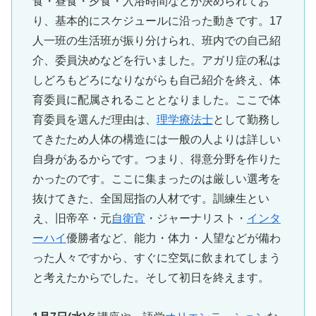
食・昼食・夕食・入浴時間などが決められてお
り、基本的にスケジュールに沿った動きです。17
人一班の生活班が振り分けられ、班内での自己紹
介、委員決めなどを行いました。アガリ症の私は
しどろもどろになりながらも自己紹介を終え、体
育委員に配属されることとなりました。ここで体
育委員を選んだ理由は、
理学療法士
として勤務し
てきたため人体の構造には一般の人よりは詳しい
自身があるからです。つまり、得意分野を作りた
かったのです。ここに集まったのは厳しい選考を
抜けてきた、全国屈指の人材です。訓練生とい
え、旧帝卒・元
自衛官
・ジャーナリスト・
インタ
ーハイ
優勝者など、能力・体力・人望などが備わ
った人々ですから、すぐに空気に飲まれてしまう
と考えたからでした。そして初日を終えます。