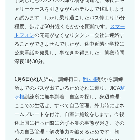
予約したもののバスの降り場を間違え、深夜にキ
ャリーケースを引きながらホテルまで移動しよう
と試みます。しかし乗り過ごしたバス停より15分
程度、歩けば60分近くもかかる距離です。
スマー
トフォン
の充電がなくなりタクシー会社に連絡す
ることができませんでしたが、途中近隣小学校に
公衆電話を発見し、事なきを得ました。就寝時間
深夜1時30分。
1月6日(火)
入所式、訓練初日。
駒ヶ根
駅から訓練
所までのバスが出ているためそれに乗り、JICA
駒
ヶ根
訓練所に無事到着。自室を探し、身辺整理。
ここでの生活は、すべて自己管理。外出時にはネ
ームプレートを付け、自室に施錠をします。今後
途上国に行った際に必ず不測の事態が起き、その
時の自己管理・解決能力を鍛えるためです。朝