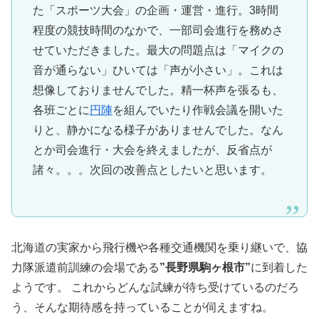
た「スポーツ大会」の企画・運営・進行。3時間
程度の競技時間のなかで、一部司会進行を務めさ
せていただきました。最大の問題点は「マイクの
音が通らない」ひいては「声が小さい」。これは
想像しておりませんでした。精一杯声を張るも、
各班ごとに
円陣
を組んでいたり作戦会議を開いた
りと、静かになる様子がありませんでした。なん
とか司会進行・大会を終えましたが、反省点が
諸々。。。次回の改善点としたいと思います。
北海道の実家から飛行機や各種交通機関を乗り継いで、協
力隊派遣前訓練の会場である
”長野県駒ヶ根市”
に到着した
ようです。 これからどんな試練が待ち受けているのだろ
う、そんな期待感を持っていることが伺えますね。