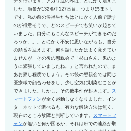
チを行います。アガリ症の私は、とにかく震えま
した。順番が132名中127番目、つまりほぼトリ
です。私の前の候補生たちはとにかく人前で話す
のが得意そうで、どのスピーチでも笑いが起きて
いました。自分にもこんなスピーチができるのだ
ろうか。。。とにかく不安に思いながらも、自分
の順番を迎えます。何を話したかはよく覚えてい
ませんが、その後の懇親会で「杉山さん、鬼のよ
うに緊張していましたね。」と言われたので、ま
あお察し程度でしょう。その後の懇親会では同じ
医療職で顔合わせをし、少し空気に馴染むことが
できました。しかし、その後事件が起きます。
ス
マートフォン
が全く起動しなくなりました。イン
ターネットで調べるも、有力な解決方法は無く、
現在のところ故障と判断しています。
スマートフ
ォン
が無いと何が困るか、それは班での連絡が取