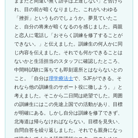
ままだと間違い無く語学は上達しない」と告げら
れ、目の前が暗くなりました。これがいわゆる
「挫折」というものでしょうか。夢見ていたこ
と、自分の将来が暗くなるのを感じました。両親
と恋人に電話し「おそらく訓練を修了することが
できない。」と伝えました。訓練生の何人かに同
じ内容を伝えました。それでも何かできることは
ないかと生活担当のスタッフに確認したところ、
中間時試験に落ちても即刻退所とはならないとの
こと。「自分は
理学療法士
で、SJFができる。そ
れなら他の訓練生のサポート役に徹しよう。」と
考えました。そこから二日間は絶望でした。周囲
の訓練生にはこの先途上国での活動があり、目標
が明確にある。しかし自分は訓練を修了できず、
北海道は帰らなければならない。目標を見失い、
自問自答を繰り返しました。それでも親身になっ