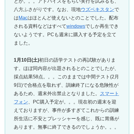
とか。。。アドバイスをもらい実行を試みるも、
八方ふさがりです。なお、現地
ウズベキスタン
で
は
Mac
はほとんど使えないとのことでした。配布
される資料などはすべて
windows
でしか再生でき
ないようです。PCも週末に購入する予定を立て
ました。
1月10日(土)
初日の語学テストの再試験がありま
す。ほぼ同内容が出題されるとのことでしたが、
採点結果58点。。。このままでは中間テスト(2月
9日)で合格点を取れず、訓練終了になる危険性が
あるため、週末外出禁止となりました。
スマート
フォン
、PC購入予定が。。。現在初の週末を迎
えておりますが、事件が多すぎてこれからの訓練
所生活に不安とプレッシャーを感じ、既に胃痛が
あります。無事に終了できるのでしょうか。。。