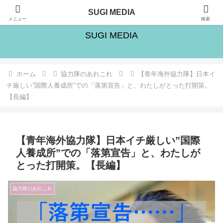
旅・シゴト・人生の楽しみ方を追求するブログ
SUGI MEDIA
メニュー
検索
SUGI MEDIA
ホーム
協力隊のあれこれ
【青年海外協力隊】日本イ
チ厳しい”国際人養成所”での「落第宣告」と、わたしがとった打開策。
【長編】
【青年海外協力隊】日本イチ厳しい”国際
人養成所”での「落第宣告」と、わたしが
とった打開策。【長編】
協力隊のあれこれ