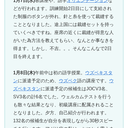
1月7日(水)
各講座や、語学
オリエンテーション
な
どが行われます。訓練開始2日目にして支給され
た制服のボタンが外れ、針と糸を使って裁縫する
こととなりました。途上国には裁縫セットを持っ
ていくべきですね。座席の近くに裁縫が得意な人
がいた為方法を教えてもらい、なんとか事なきを
得ます。しかし、不吉。。。そんなこんなで2日
目を終えます。
1月8日(木)
午前中は初の語学授業。
ウズベキスタ
ン
に派遣予定のため、
ウズベク
語の講座です。
ウ
ズベキスタン
に派遣予定の候補生はJOCV3名、
SV3名の計6名でした。ウェルカムテストを行う
も散々な結果となり、初級講座に配属されること
となりました。夕方、自己紹介が行われます。
132名の候補生が自分を表現しながら30秒スピー