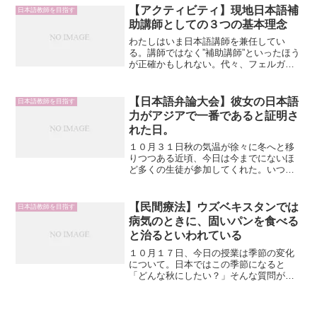
【アクティビティ】現地日本語補
日本語教師を目指す
助講師としての３つの基本理念
わたしはいま日本語講師を兼任してい
る。講師ではなく”補助講師”といったほう
が正確かもしれない。代々、フェルガナ
に赴任した隊員が講師を勤めており、わ
たしで５代目になる。今回は授業中の基
本的な考え方について紹介したい。続き
【日本語弁論大会】彼女の日本語
日本語教師を目指す
は以下よりお読みくださ...
力がアジアで一番であると証明さ
れた日。
１０月３１日秋の気温が徐々に冬へと移
りつつある近頃、今日は今までにないほ
ど多くの生徒が参加してくれた。いつも
のようにこの一週間でなにがあったの
か、日記に書いてみんなの前で発表する
ところからはじめる。 続きは以下よりお
【民間療法】ウズベキスタンでは
日本語教師を目指す
読みください！
病気のときに、固いパンを食べる
と治るといわれている
１０月１７日、今日の授業は季節の変化
について。日本ではこの季節になると
「どんな秋にしたい？」そんな質問がよ
く聞かれる。食欲の秋。読書の秋。スポ
ーツの秋。さて、ケラジャックの生徒た
ちはどんなように考えているだろうか。