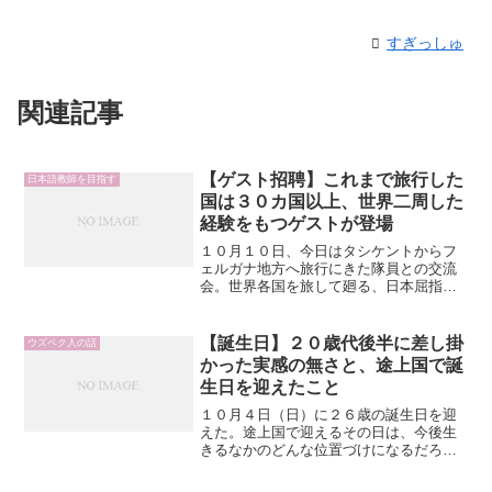
すぎっしゅ
関連記事
【ゲスト招聘】これまで旅行した
日本語教師を目指す
国は３０カ国以上、世界二周した
経験をもつゲストが登場
１０月１０日、今日はタシケントからフ
ェルガナ地方へ旅行にきた隊員との交流
会。世界各国を旅して廻る、日本屈指の
プログラマーである。なにを隠そうこの
方のブログはあらゆる国の情報を網羅し
ている。入国する直前にブログ内に公開
【誕生日】２０歳代後半に差し掛
ウズベク人の話
されているウズベク語単語...
かった実感の無さと、途上国で誕
生日を迎えたこと
１０月４日（日）に２６歳の誕生日を迎
えた。途上国で迎えるその日は、今後生
きるなかのどんな位置づけになるだろう
か。